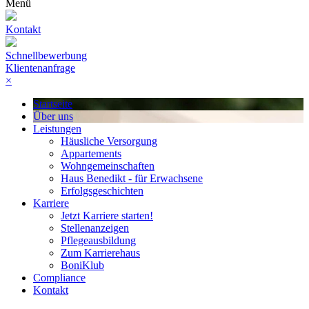
Menü
Kontakt
Schnellbewerbung
Klientenanfrage
×
Startseite
Über uns
Leistungen
Häusliche Versorgung
Appartements
Wohngemeinschaften
Haus Benedikt - für Erwachsene
Erfolgsgeschichten
Karriere
Jetzt Karriere starten!
Stellenanzeigen
Pflegeausbildung
Zum Karrierehaus
BoniKlub
Compliance
Kontakt