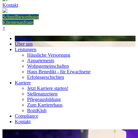
Kontakt
Schnellbewerbung
Klientenanfrage
×
Startseite
Über uns
Leistungen
Häusliche Versorgung
Appartements
Wohngemeinschaften
Haus Benedikt - für Erwachsene
Erfolgsgeschichten
Karriere
Jetzt Karriere starten!
Stellenanzeigen
Pflegeausbildung
Zum Karrierehaus
BoniKlub
Compliance
Kontakt