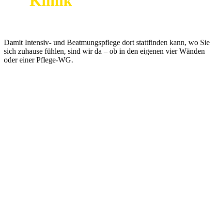
der
Klinik
für Kinder und
Erwachsene
Damit Intensiv- und Beatmungspflege dort stattfinden kann, wo Sie
sich zuhause fühlen, sind wir da – ob in den eigenen vier Wänden
oder einer Pflege-WG.