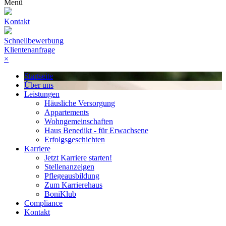
Menü
Kontakt
Schnellbewerbung
Klientenanfrage
×
Startseite
Über uns
Leistungen
Häusliche Versorgung
Appartements
Wohngemeinschaften
Haus Benedikt - für Erwachsene
Erfolgsgeschichten
Karriere
Jetzt Karriere starten!
Stellenanzeigen
Pflegeausbildung
Zum Karrierehaus
BoniKlub
Compliance
Kontakt