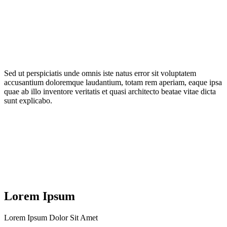
Lorem ipsum dolor sit amet
consectetur adipiscing elit
Lorem ipsum dolor sit amet
Sed ut perspiciatis unde omnis iste natus error sit voluptatem
accusantium doloremque laudantium, totam rem aperiam, eaque ipsa
quae ab illo inventore veritatis et quasi architecto beatae vitae dicta
sunt explicabo.
Lorem Ipsum
Lorem Ipsum Dolor Sit Amet